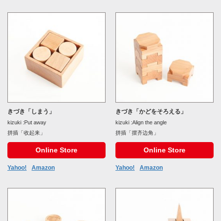
きづき「しまう」
きづき「かどをそろえる」
kizuki :Put away
kizuki :Align the angle
拼插「收起来」
拼插「摆齐边角」
Online Store
Online Store
Yahoo!
Amazon
Yahoo!
Amazon