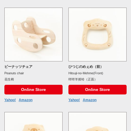
ピーナッツチェア
ひつじのめぇめ（前）
Peanuts chair
Hitsuji-no-Mehme(Front)
花生椅
咩咩羊摇铃（正面）
Online Store
Online Store
Yahoo!
Amazon
Yahoo!
Amazon