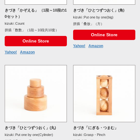
きづき「かぞえる」 （1段～10段の1
きづき「ひとつずつおく」(角)
0セット）
kizuki :Put one by one(big)
kizuki :Count
拼插「叠放」（方）
拼插「数数」（1段～10段共10套）
Online Store
Online Store
Yahoo!
Amazon
Yahoo!
Amazon
きづき「ひとつずつおく」(丸)
きづき「にぎる・つまむ」
kizuki :Put one by one(Cylinder)
kizuki :Grasp・Pinch