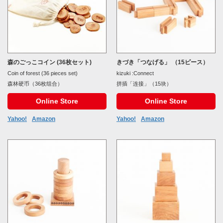
森のごっこコイン (36枚セット)
きづき「つなげる」 （15ピース）
Coin of forest (36 pieces set)
kizuki :Connect
森林硬币（36枚组合）
拼插「连接」（15块）
Online Store
Online Store
Yahoo!
Amazon
Yahoo!
Amazon