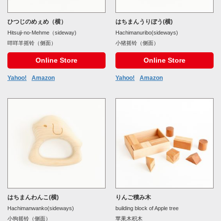
ひつじのめぇめ（横）
はちまんうりぼう(横)
Hitsuji-no-Mehme（sideway)
Hachimanuribo(sideways)
咩咩羊摇铃（侧面）
小猪摇铃（侧面）
Online Store
Online Store
Yahoo!
Amazon
Yahoo!
Amazon
はちまんわんこ(横)
りんご積み木
Hachimanwanko(sideways)
building block of Apple tree
小狗摇铃（侧面）
苹果木积木